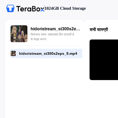
1024GB Cloud Storage
hidoristream_st300s2eps_9.mp4
सभी सामग्री
विफलता समय: एक्सएक्स दिन प्रभावी है
से साझा करना
hidoristream_st300s2eps_9.mp4