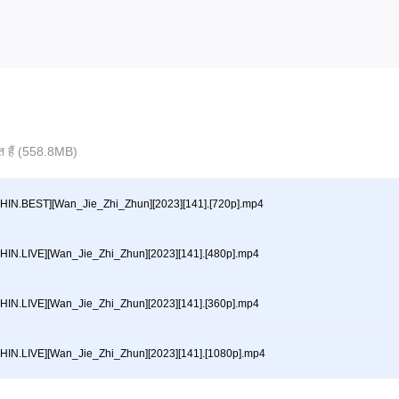
ित हैं (558.8MB)
HIN.BEST][Wan_Jie_Zhi_Zhun][2023][141].[720p].mp4
HIN.LIVE][Wan_Jie_Zhi_Zhun][2023][141].[480p].mp4
HIN.LIVE][Wan_Jie_Zhi_Zhun][2023][141].[360p].mp4
HIN.LIVE][Wan_Jie_Zhi_Zhun][2023][141].[1080p].mp4