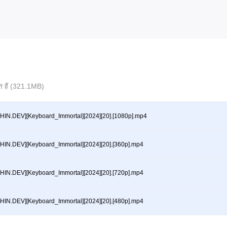
ित हैं (321.1MB)
HIN.DEV][Keyboard_Immortal][2024][20].[1080p].mp4
HIN.DEV][Keyboard_Immortal][2024][20].[360p].mp4
HIN.DEV][Keyboard_Immortal][2024][20].[720p].mp4
HIN.DEV][Keyboard_Immortal][2024][20].[480p].mp4