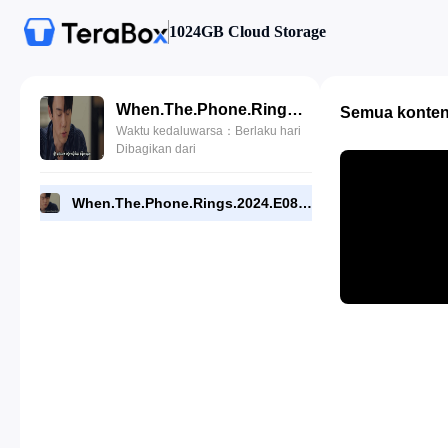
1024GB Cloud Storage
When.The.Phone.Rings.2024.E08.720p.NF.WEB.[RMC].mp4
Semua konte
Waktu kedaluwarsa：Berlaku hari
Dibagikan dari
When.The.Phone.Rings.2024.E08.720p.NF.WEB.[RMC].mp4