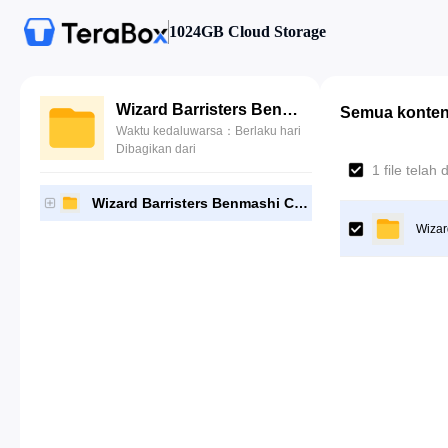
1024GB Cloud Storage
Wizard Barristers Benmashi Cecil
Semua konte
Waktu kedaluwarsa：Berlaku hari
Dibagikan dari
1 file telah d
Wizard Barristers Benmashi Cecil
Wizar