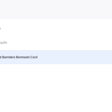
n
ipilih
d Barristers Benmashi Cecil