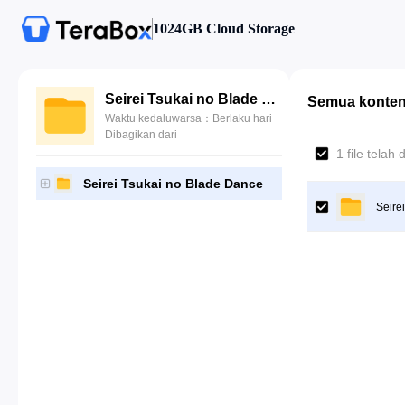
1024GB Cloud Storage
Seirei Tsukai no Blade Dance
Semua konte
Waktu kedaluwarsa：Berlaku hari
Dibagikan dari
1 file telah d
Seirei Tsukai no Blade Dance
Seire