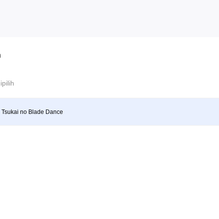
n
ipilih
i Tsukai no Blade Dance