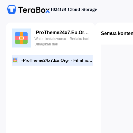
1024GB Cloud Storage
-ProTheme24x7.Eu.Org- - Filmflix - Custom Movie WP Theme With Autoembed.zip
Semua konte
Waktu kedaluwarsa：Berlaku hari
Dibagikan dari
-ProTheme24x7.Eu.Org- - Filmflix - Custom Movie WP Theme With Autoembed.zip