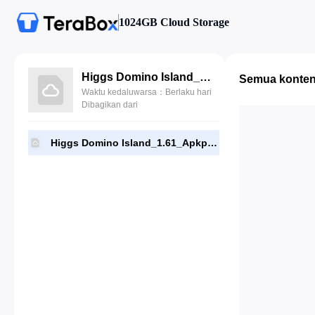
1024GB Cloud Storage
Higgs Domino Island_1.61_Apkpure.apk
Semua konte
Waktu kedaluwarsa：Berlaku hari
Dibagikan dari
Higgs Domino Island_1.61_Apkpure.apk