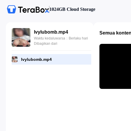
1024GB Cloud Storage
Ivylubomb.mp4
Semua konte
Waktu kedaluwarsa：Berlaku hari
Dibagikan dari
Ivylubomb.mp4