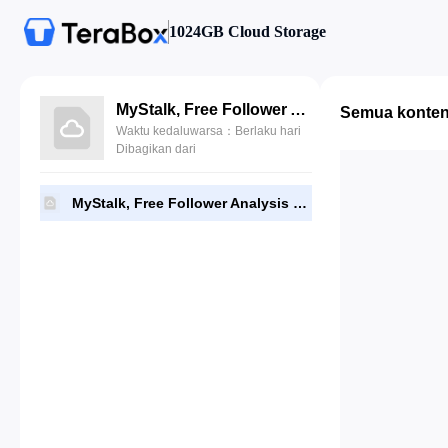
1024GB Cloud Storage
MyStalk, Free Follower Analysis Program.apk
Semua konte
Waktu kedaluwarsa：Berlaku hari
Dibagikan dari
MyStalk, Free Follower Analysis Program.apk