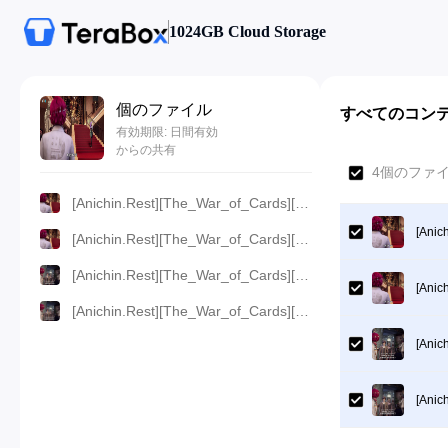
1024GB Cloud Storage
個のファイル
すべてのコン
有効期限: 日間有効
からの共有
4個のファイ
[Anichin.Rest][The_War_of_Cards][2024][06].[1080p].mp4
[Anic
[Anichin.Rest][The_War_of_Cards][2024][06].[720p].mp4
[Anichin.Rest][The_War_of_Cards][2024][06].[480p].mp4
[Anic
[Anichin.Rest][The_War_of_Cards][2024][06].[360p].mp4
[Anic
[Anic