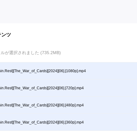
テンツ
ルが選択されました (735.2MB)
hin.Rest][The_War_of_Cards][2024][06].[1080p].mp4
hin.Rest][The_War_of_Cards][2024][06].[720p].mp4
hin.Rest][The_War_of_Cards][2024][06].[480p].mp4
hin.Rest][The_War_of_Cards][2024][06].[360p].mp4