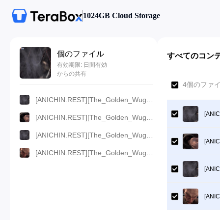
1024GB Cloud Storage
個のファイル
すべてのコン
有効期限: 日間有効
からの共有
4個のファイ
[ANICHIN.REST][The_Golden_Wug][2024][17].[720p].mp4
[ANIC
[ANICHIN.REST][The_Golden_Wug][2024][17].[480p].mp4
[ANICHIN.REST][The_Golden_Wug][2024][17].[360p].mp4
[ANIC
[ANICHIN.REST][The_Golden_Wug][2024][17].[1080p].mp4
[ANIC
[ANIC