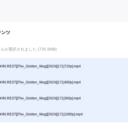
テンツ
ルが選択されました (735.9MB)
HIN.REST][The_Golden_Wug][2024][17].[720p].mp4
HIN.REST][The_Golden_Wug][2024][17].[480p].mp4
HIN.REST][The_Golden_Wug][2024][17].[360p].mp4
HIN.REST][The_Golden_Wug][2024][17].[1080p].mp4