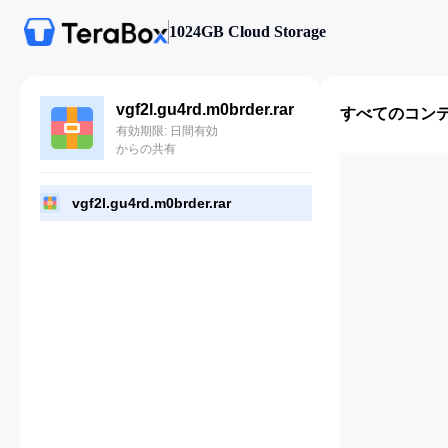
1024GB Cloud Storage
vgf2l.gu4rd.m0brder.rar
すべてのコン
有効期限: 日間有効
からの共有
vgf2l.gu4rd.m0brder.rar