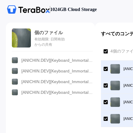
1024GB Cloud Storage
個のファイル
すべてのコン
有効期限: 日間有効
からの共有
4個のファイ
[ANICHIN.DEV][Keyboard_Immortal][2024][20].[1080p].mp4
[ANIC
[ANICHIN.DEV][Keyboard_Immortal][2024][20].[360p].mp4
[ANICHIN.DEV][Keyboard_Immortal][2024][20].[720p].mp4
[ANIC
[ANICHIN.DEV][Keyboard_Immortal][2024][20].[480p].mp4
[ANIC
[ANIC