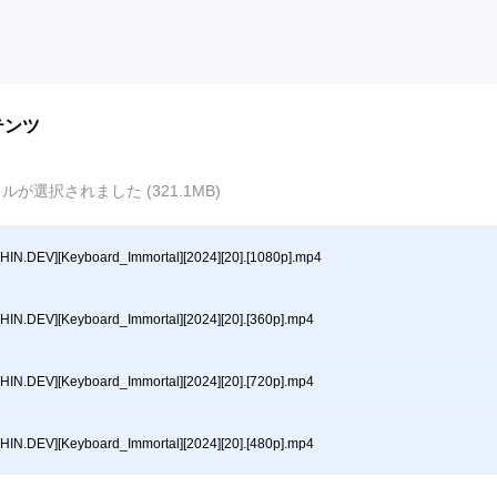
テンツ
ルが選択されました (321.1MB)
HIN.DEV][Keyboard_Immortal][2024][20].[1080p].mp4
HIN.DEV][Keyboard_Immortal][2024][20].[360p].mp4
HIN.DEV][Keyboard_Immortal][2024][20].[720p].mp4
HIN.DEV][Keyboard_Immortal][2024][20].[480p].mp4