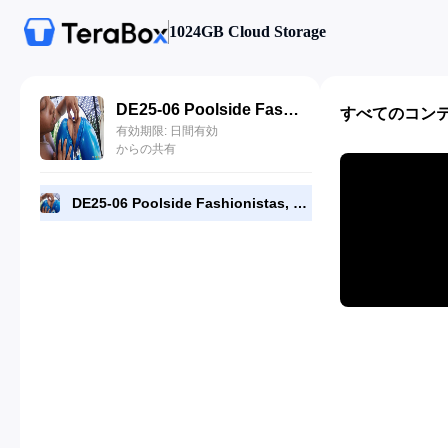
1024GB Cloud Storage
DE25-06 Poolside Fashionistas, Luna Star, Ryan Reid.mp4
すべてのコン
有効期限: 日間有効
からの共有
DE25-06 Poolside Fashionistas, Luna Star, Ryan Reid.mp4