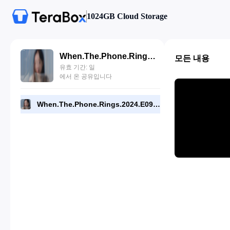
1024GB Cloud Storage
When.The.Phone.Rings.2024.E09.720p.NF.WEB.[RMC].mp4
모든 내용
유효 기간: 일
에서 온 공유입니다
When.The.Phone.Rings.2024.E09.720p.NF.WEB.[RMC].mp4