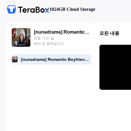
1024GB Cloud Storage
[nunadrama] Romantic Boyfriend Episode 7.480p.mp4
모든 내용
유효 기간: 일
에서 온 공유입니다
[nunadrama] Romantic Boyfriend Episode 7.480p.mp4