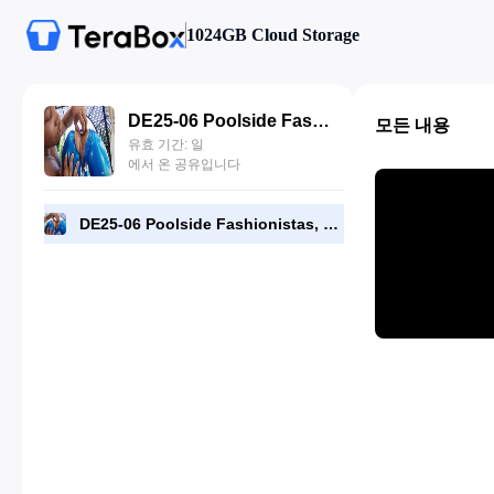
1024GB Cloud Storage
DE25-06 Poolside Fashionistas, Luna Star, Ryan Reid.mp4
모든 내용
유효 기간: 일
에서 온 공유입니다
DE25-06 Poolside Fashionistas, Luna Star, Ryan Reid.mp4