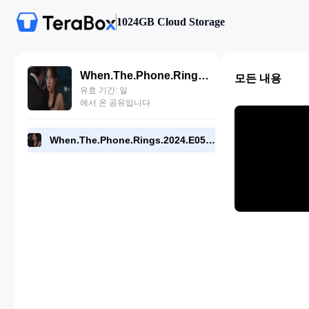
1024GB Cloud Storage
When.The.Phone.Rings.2024.E05.720p.NF.WEB.[RMC].mp4
모든 내용
유효 기간: 일
에서 온 공유입니다
When.The.Phone.Rings.2024.E05.720p.NF.WEB.[RMC].mp4