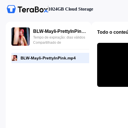
1024GB Cloud Storage
BLW-Mayli-PrettyInPink.mp4
Todo o conte
Tempo de expiração: dias válidos
Compartilhado de
BLW-Mayli-PrettyInPink.mp4