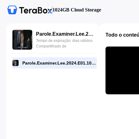
1024GB Cloud Storage
Parole.Examiner.Lee.2024.E01.1080p.WEB.[RMC].mp4
Todo o conte
Tempo de expiração: dias válidos
Compartilhado de
Parole.Examiner.Lee.2024.E01.1080p.WEB.[RMC].mp4