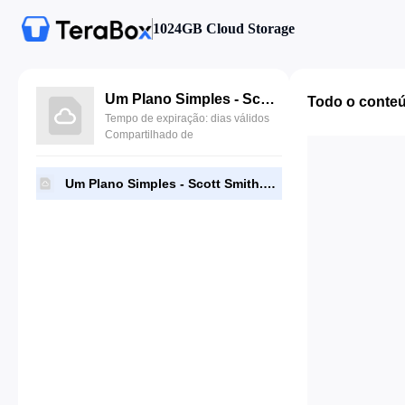
1024GB Cloud Storage
Um Plano Simples - Scott Smith.epub
Todo o conte
Tempo de expiração: dias válidos
Compartilhado de
Um Plano Simples - Scott Smith.epub