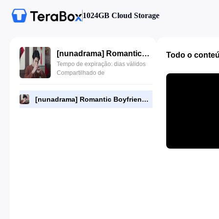
1024GB Cloud Storage
[nunadrama] Romantic Boyfriend Episode 1.720p.mp4
Todo o conte
Tempo de expiração: dias válidos
Compartilhado de
[nunadrama] Romantic Boyfriend Episode 1.720p.mp4