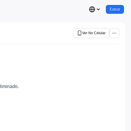
Entrar
Ver No Celular
liminado.