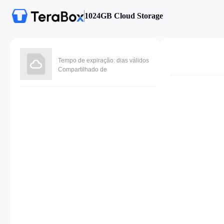
1024GB Cloud Storage
Tempo de expiração: dias válidos
Compartilhado de