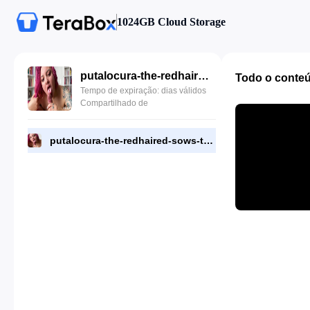
1024GB Cloud Storage
putalocura-the-redhaired-sows-tetamen-rebeca-addams.mp4
Todo o conte
Tempo de expiração: dias válidos
Compartilhado de
putalocura-the-redhaired-sows-tetamen-rebeca-addams.mp4