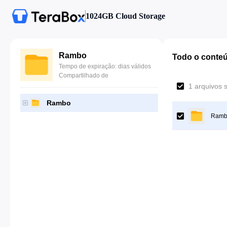
1024GB Cloud Storage
Rambo
Todo o conte
Tempo de expiração: dias válidos
Compartilhado de
1 arquivos 
Rambo
Ramb