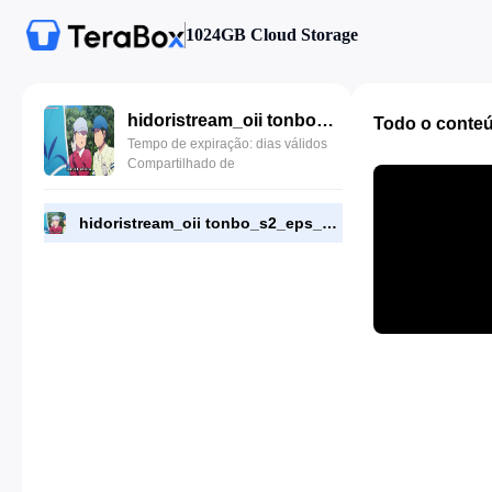
1024GB Cloud Storage
hidoristream_oii tonbo_s2_eps_3.mkv
Todo o conte
Tempo de expiração: dias válidos
Compartilhado de
hidoristream_oii tonbo_s2_eps_3.mkv