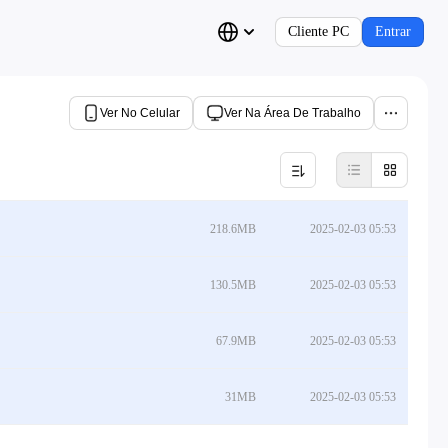
Cliente PC
Entrar
Ver No Celular
Ver Na Área De Trabalho
218.6MB
2025-02-03 05:53
130.5MB
2025-02-03 05:53
67.9MB
2025-02-03 05:53
31MB
2025-02-03 05:53