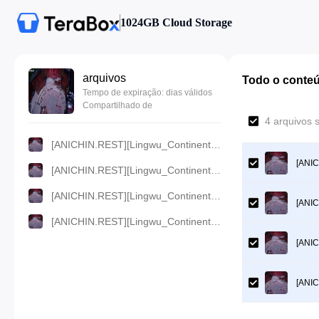
1024GB Cloud Storage
arquivos
Todo o conte
Tempo de expiração: dias válidos
Compartilhado de
4 arquivos 
[ANICHIN.REST][Lingwu_Continent][2024][59].[1080p].mp4
[ANIC
[ANICHIN.REST][Lingwu_Continent][2024][59].[720p].mp4
[ANICHIN.REST][Lingwu_Continent][2024][59].[480p].mp4
[ANIC
[ANICHIN.REST][Lingwu_Continent][2024][59].[360p].mp4
[ANIC
[ANIC