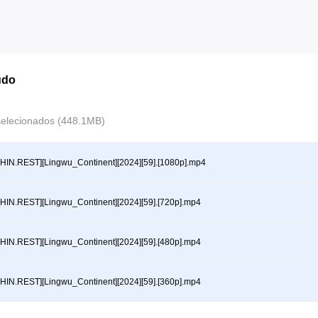
údo
selecionados (448.1MB)
HIN.REST][Lingwu_Continent][2024][59].[1080p].mp4
HIN.REST][Lingwu_Continent][2024][59].[720p].mp4
HIN.REST][Lingwu_Continent][2024][59].[480p].mp4
HIN.REST][Lingwu_Continent][2024][59].[360p].mp4