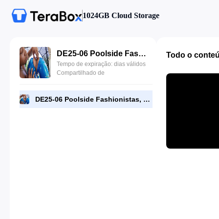
1024GB Cloud Storage
DE25-06 Poolside Fashionistas, Luna Star, Ryan Reid.mp4
Todo o conte
Tempo de expiração: dias válidos
Compartilhado de
DE25-06 Poolside Fashionistas, Luna Star, Ryan Reid.mp4