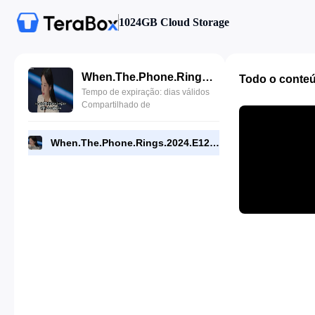
1024GB Cloud Storage
When.The.Phone.Rings.2024.E12.1080p.NF.WEB.End.[RMC].mp4
Todo o conte
Tempo de expiração: dias válidos
Compartilhado de
When.The.Phone.Rings.2024.E12.1080p.NF.WEB.End.[RMC].mp4