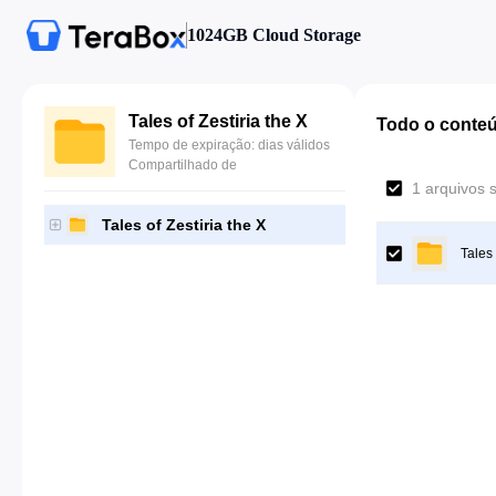
1024GB Cloud Storage
Tales of Zestiria the X
Todo o conte
Tempo de expiração: dias válidos
Compartilhado de
1 arquivos 
Tales of Zestiria the X
Tales 