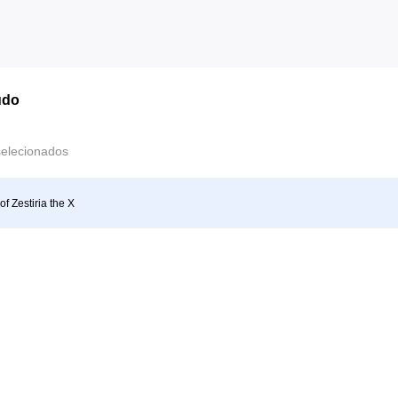
údo
selecionados
of Zestiria the X