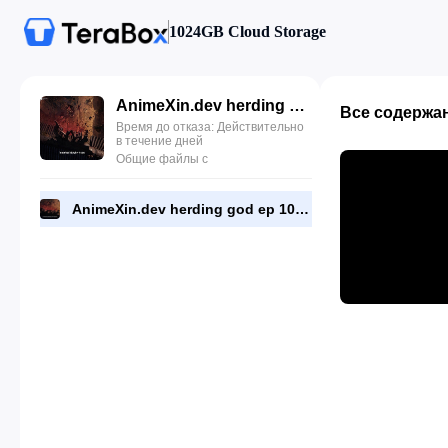
1024GB Cloud Storage
AnimeXin.dev herding god ep 10 eng.mp4
Все содержа
Время до отказа: Действительно
в течение дней
Общие файлы с
AnimeXin.dev herding god ep 10 eng.mp4