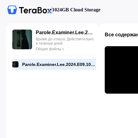
1024GB Cloud Storage
Parole.Examiner.Lee.2024.E09.1080p.WEB.[RMC].mp4
Все содержа
Время до отказа: Действительно
в течение дней
Общие файлы с
Parole.Examiner.Lee.2024.E09.1080p.WEB.[RMC].mp4