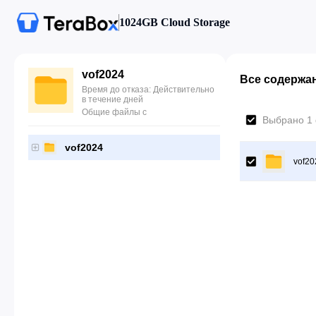
1024GB Cloud Storage
vof2024
Все содержа
Время до отказа: Действительно
в течение дней
Общие файлы с
Выбрано 1
vof2024
vof20