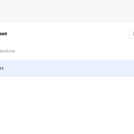
ния
 файлов
24