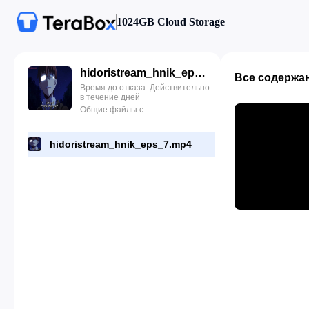
1024GB Cloud Storage
hidoristream_hnik_eps_7.mp4
Все содержа
Время до отказа: Действительно
в течение дней
Общие файлы с
hidoristream_hnik_eps_7.mp4