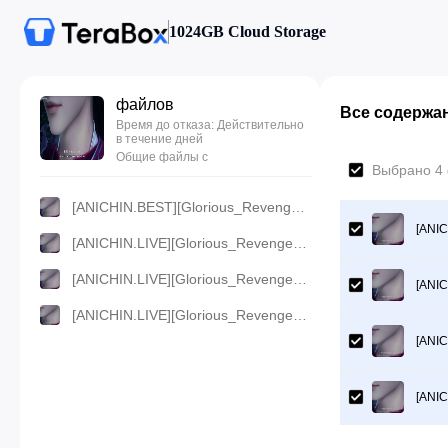
1024GB Cloud Storage
файлов
Все содержа
Время до отказа: Действительно
в течение дней
Общие файлы с
Выбрано 4 
[ANICHIN.BEST][Glorious_Revenge_of_Ye_Feng][87].[720p].mp4
[ANIC
[ANICHIN.LIVE][Glorious_Revenge_of_Ye_Feng][87].[480p].mp4
[ANICHIN.LIVE][Glorious_Revenge_of_Ye_Feng][87].[360p].mp4
[ANIC
[ANICHIN.LIVE][Glorious_Revenge_of_Ye_Feng][87].[1080p].mp4
[ANIC
[ANIC