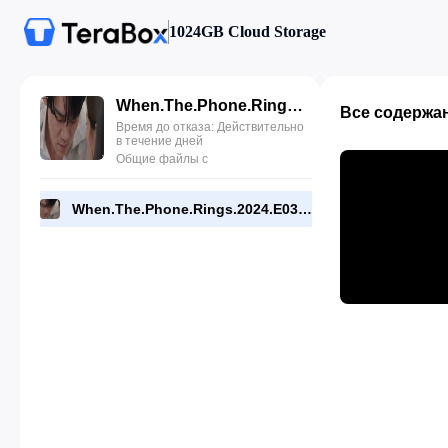
1024GB Cloud Storage
When.The.Phone.Rings.2024.E03.720p.NF.WEB.[RMC].mp4
Все содержа
Время до отказа: Действительно
в течение дней
Общие файлы с
When.The.Phone.Rings.2024.E03.720p.NF.WEB.[RMC].mp4