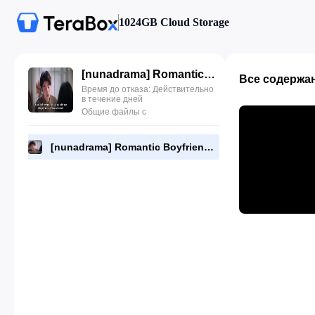
1024GB Cloud Storage
[nunadrama] Romantic Boyfriend Episode 9.720p.mp4
Все содержа
Время до отказа: Действительно
в течение дней
Общие файлы с
[nunadrama] Romantic Boyfriend Episode 9.720p.mp4