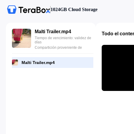
1024GB Cloud Storage
Malti Trailer.mp4
Todo el conte
Tiempo de vencimiento: validez de
días
Compartición proveniente de
Malti Trailer.mp4