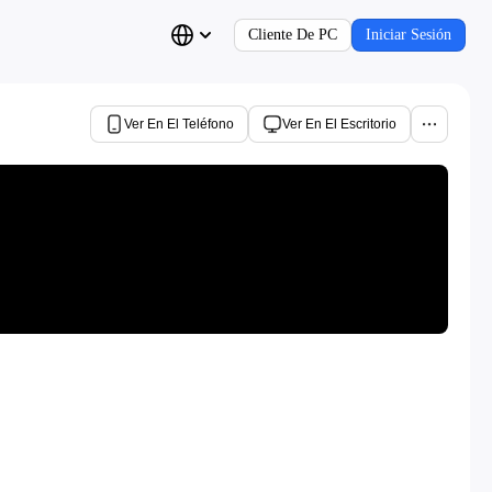
Cliente De PC
Iniciar Sesión
Ver En El Teléfono
Ver En El Escritorio