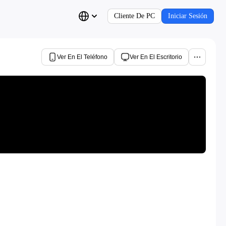
Cliente De PC
Iniciar Sesión
Ver En El Teléfono
Ver En El Escritorio