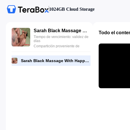
1024GB Cloud Storage
Sarah Black Massage With Happy Ending.mp4
Todo el conte
Tiempo de vencimiento: validez de
días
Compartición proveniente de
Sarah Black Massage With Happy Ending.mp4