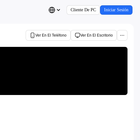
Cliente De PC
Iniciar Sesión
Ver En El Teléfono
Ver En El Escritorio