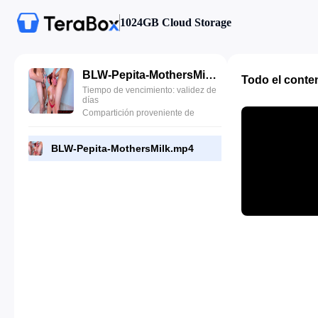
1024GB Cloud Storage
BLW-Pepita-MothersMilk.mp4
Todo el conte
Tiempo de vencimiento: validez de
días
Compartición proveniente de
BLW-Pepita-MothersMilk.mp4