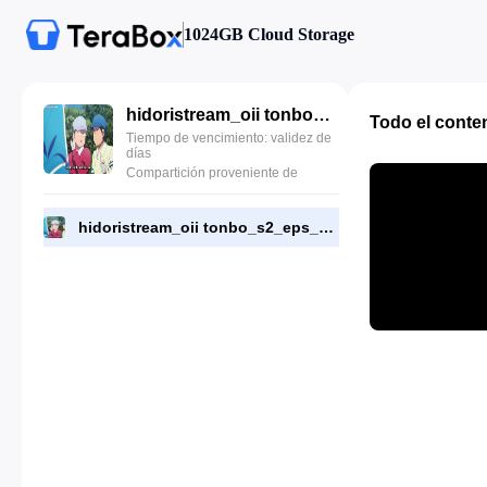
1024GB Cloud Storage
hidoristream_oii tonbo_s2_eps_3.mkv
Todo el conte
Tiempo de vencimiento: validez de
días
Compartición proveniente de
hidoristream_oii tonbo_s2_eps_3.mkv