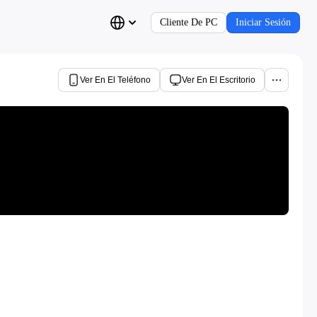
Cliente De PC
Iniciar Sesión
Ver En El Teléfono
Ver En El Escritorio