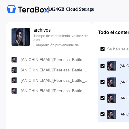
1024GB Cloud Storage
archivos
Todo el conte
Tiempo de vencimiento: validez de
días
Compartición proveniente de
Se han sele
[ANICHIN.EMAIL][Peerless_Battle_Spirit][2024][71].[1080p].mp4
[ANIC
[ANICHIN.EMAIL][Peerless_Battle_Spirit][2024][71].[720p].mp4
[ANICHIN.EMAIL][Peerless_Battle_Spirit][2024][71].[480p].mp4
[ANIC
[ANICHIN.EMAIL][Peerless_Battle_Spirit][2024][71].[360p].mp4
[ANIC
[ANIC