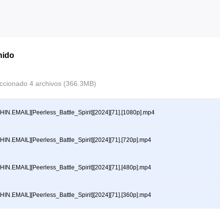
nido
ccionado 4 archivos (366.3MB)
HIN.EMAIL][Peerless_Battle_Spirit][2024][71].[1080p].mp4
HIN.EMAIL][Peerless_Battle_Spirit][2024][71].[720p].mp4
HIN.EMAIL][Peerless_Battle_Spirit][2024][71].[480p].mp4
HIN.EMAIL][Peerless_Battle_Spirit][2024][71].[360p].mp4