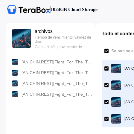
1024GB Cloud Storage
archivos
Todo el conte
Tiempo de vencimiento: validez de
días
Compartición proveniente de
Se han sele
[ANICHIN.REST][Fight_For_The_Throne][2025][07].[720p].mp4
[ANIC
[ANICHIN.REST][Fight_For_The_Throne][2025][07].[480p].mp4
[ANICHIN.REST][Fight_For_The_Throne][2025][07].[360p].mp4
[ANIC
[ANICHIN.REST][Fight_For_The_Throne][2025][07].[1080p].mp4
[ANIC
[ANIC