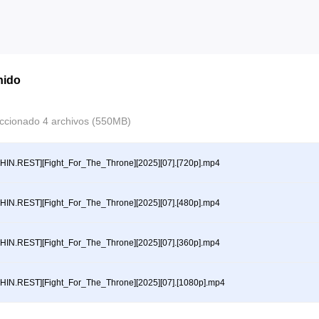
nido
ccionado 4 archivos (550MB)
HIN.REST][Fight_For_The_Throne][2025][07].[720p].mp4
HIN.REST][Fight_For_The_Throne][2025][07].[480p].mp4
HIN.REST][Fight_For_The_Throne][2025][07].[360p].mp4
HIN.REST][Fight_For_The_Throne][2025][07].[1080p].mp4