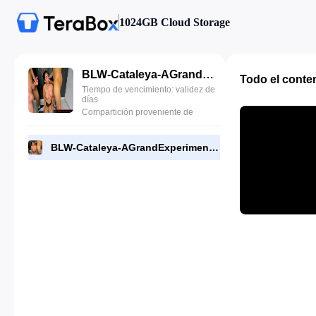
1024GB Cloud Storage
BLW-Cataleya-AGrandExperiment.mp4
Todo el conte
Tiempo de vencimiento: validez de
días
Compartición proveniente de
BLW-Cataleya-AGrandExperiment.mp4