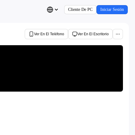
Cliente De PC
Iniciar Sesión
Ver En El Teléfono
Ver En El Escritorio