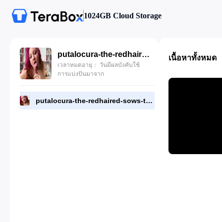
1024GB Cloud Storage
putalocura-the-redhaired-sows-tetamen-rebeca-addams.mp4
เนื้อหาทั้งหมด
เวลาหมดอายุ： วันมีผลบังคับใช้
การแบ่งปันมาจาก
putalocura-the-redhaired-sows-tetamen-rebeca-addams.mp4