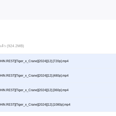
์แล้ว (924.2MB)
HIN.REST][Tiger_x_Crane][2024][12].[720p].mp4
HIN.REST][Tiger_x_Crane][2024][12].[480p].mp4
HIN.REST][Tiger_x_Crane][2024][12].[360p].mp4
HIN.REST][Tiger_x_Crane][2024][12].[1080p].mp4