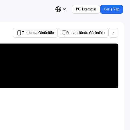
PC İstemcisi
Giriş Yap
Telefonda Görüntüle
Masaüstünde Görüntüle