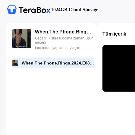
1024GB Cloud Storage
When.The.Phone.Rings.2024.E08.1080p.NF.WEB.[RMC].mp4
Tüm içerik
Geçerlilik süresi dolma zamanı: gün
geçerli
tarafından yapılan paylaşım
When.The.Phone.Rings.2024.E08.1080p.NF.WEB.[RMC].mp4