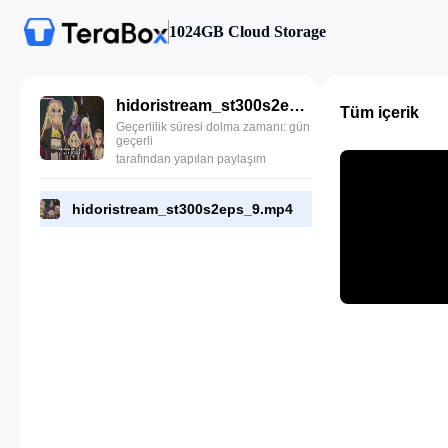
1024GB Cloud Storage
hidoristream_st300s2eps_9.mp4
Tüm içerik
Geçerlilik süresi dolma zamanı: gün
geçerli
tarafından yapılan paylaşım
hidoristream_st300s2eps_9.mp4