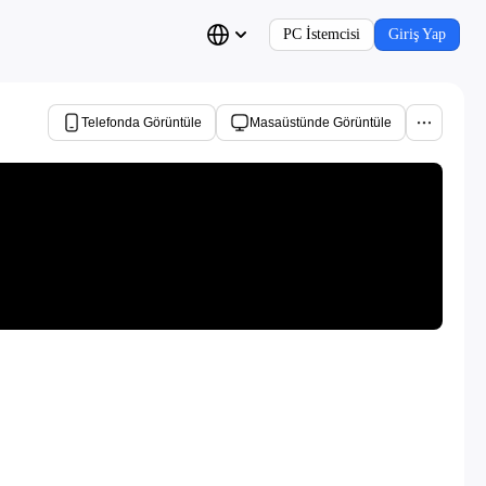
PC İstemcisi
Giriş Yap
Telefonda Görüntüle
Masaüstünde Görüntüle