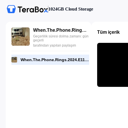
1024GB Cloud Storage
When.The.Phone.Rings.2024.E11.720p.NF.WEB.[RMC].mp4
Tüm içerik
Geçerlilik süresi dolma zamanı: gün
geçerli
tarafından yapılan paylaşım
When.The.Phone.Rings.2024.E11.720p.NF.WEB.[RMC].mp4